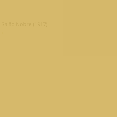
Salão Nobre (1917)
+
Sala de Professores (1917)