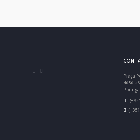
CONTA
Praça P
4050-46
Portuga
(+351
(+351