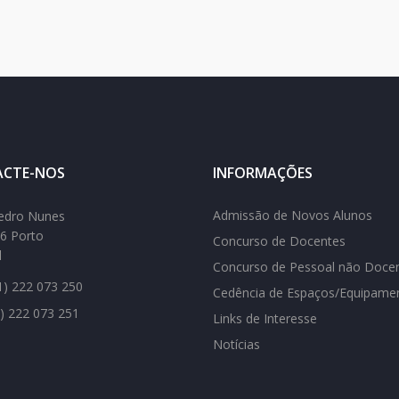
CTE-NOS
INFORMAÇÕES
Admissão de Novos Alunos
edro Nunes
6 Porto
Concurso de Docentes
l
Concurso de Pessoal não Doce
) 222 073 250
Cedência de Espaços/Equipame
) 222 073 251
Links de Interesse
Notícias