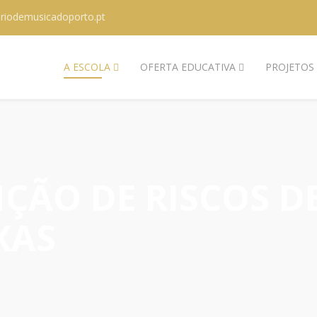
riodemusicadoporto.pt
A ESCOLA
OFERTA EDUCATIVA
PROJETOS
ÇÃO DE RISCOS D
XAS