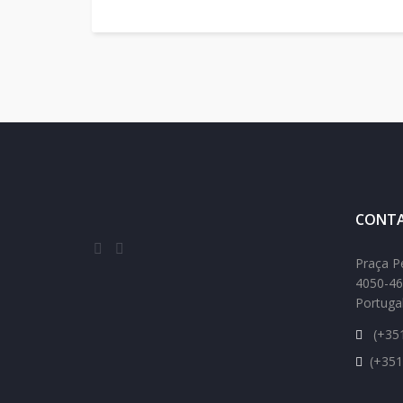
CONTA
Praça P
4050-46
Portuga
(+351
(+351