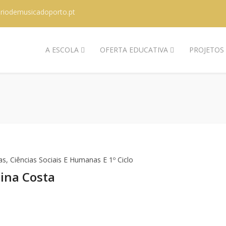
riodemusicadoporto.pt
A ESCOLA
OFERTA EDUCATIVA
PROJETOS
s, Ciências Sociais E Humanas E 1º Ciclo
ina Costa