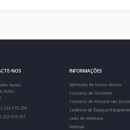
CTE-NOS
INFORMAÇÕES
Admissão de Novos Alunos
edro Nunes
6 Porto
Concurso de Docentes
l
Concurso de Pessoal não Doce
) 222 073 250
Cedência de Espaços/Equipame
) 222 073 251
Links de Interesse
Notícias