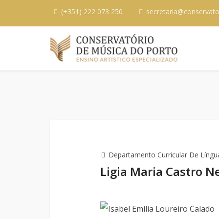
(+351) 222 073 250
secretaria@conservato
Departamento Curricular De Língua
Ligia Maria Castro 