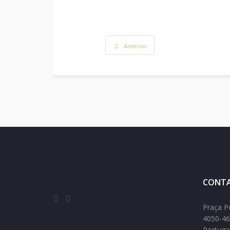
Anterior
CONTA
Praça P
4050-46
Portuga