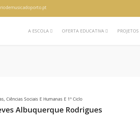
riodemusicadoporto.pt
A ESCOLA
OFERTA EDUCATIVA
PROJETOS
s, Ciências Sociais E Humanas E 1º Ciclo
Neves Albuquerque Rodrigues