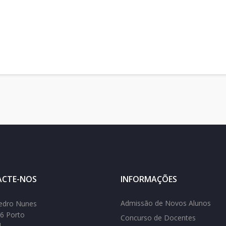
CTE-NOS
INFORMAÇÕES
Admissão de Novos Alunos
edro Nunes
6 Porto
Concurso de Docentes
l