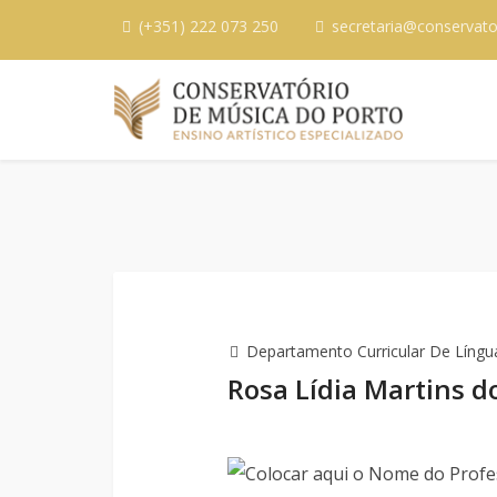
(+351) 222 073 250
secretaria@conservato
Departamento Curricular De Língua
Rosa Lídia Martins 