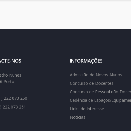
CTE-NOS
INFORMAÇÕES
Admissão de Novos Alunos
edro Nunes
6 Porto
Concurso de Docentes
l
Concurso de Pessoal não Doce
) 222 073 250
Cedência de Espaços/Equipame
) 222 073 251
Links de Interesse
Notícias