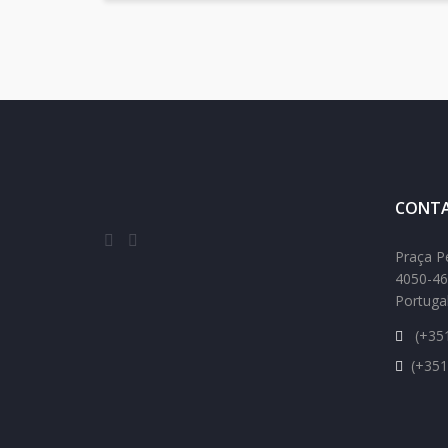
CONTA
Praça P
4050-46
Portuga
(+351
(+351