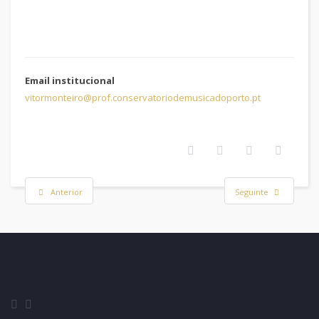
Email institucional
vitormonteiro@prof.conservatoriodemusicadoporto.pt
Anterior
Seguinte