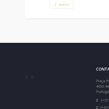
Anterior
CONTA
Praça P
4050-46
Portuga
(+351
(+351