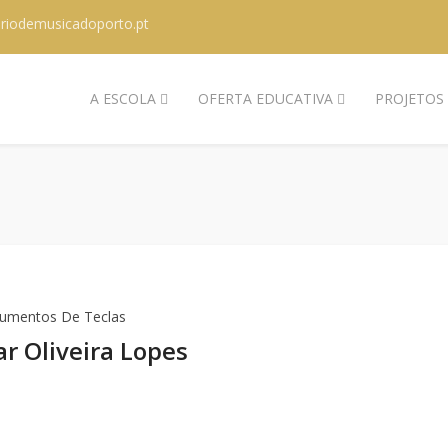
riodemusicadoporto.pt
A ESCOLA
OFERTA EDUCATIVA
PROJETOS
rumentos De Teclas
ar Oliveira Lopes