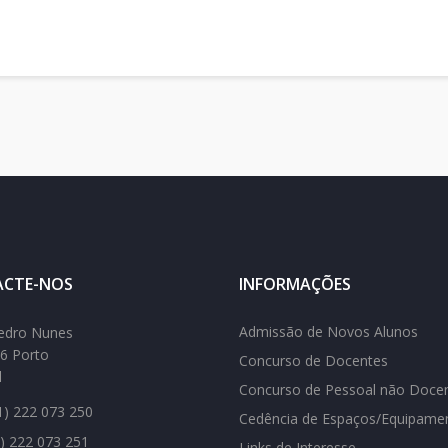
CTE-NOS
INFORMAÇÕES
Admissão de Novos Alunos
edro Nunes
6 Porto
Concurso de Docentes
l
Concurso de Pessoal não Doce
) 222 073 250
Cedência de Espaços/Equipame
) 222 073 251
Links de Interesse