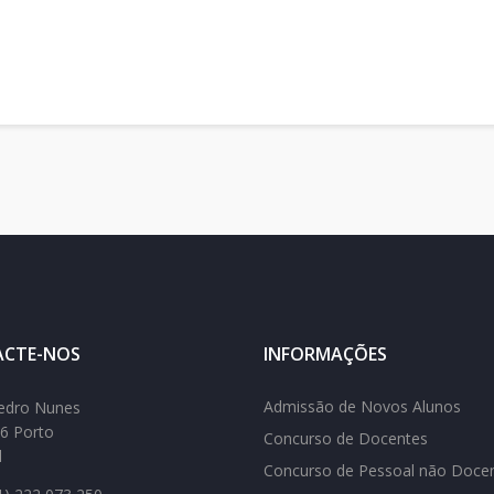
CTE-NOS
INFORMAÇÕES
Admissão de Novos Alunos
edro Nunes
6 Porto
Concurso de Docentes
l
Concurso de Pessoal não Doce