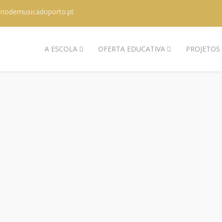
riodemusicadoporto.pt
A ESCOLA
OFERTA EDUCATIVA
PROJETOS