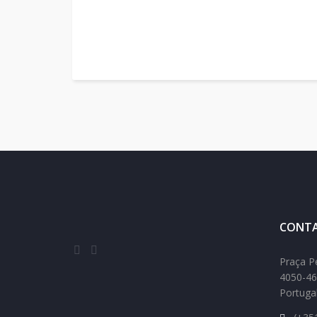
CONTA
Praça P
4050-46
Portuga