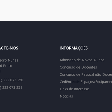
CTE-NOS
INFORMAÇÕES
Admissão de Novos Alunos
edro Nunes
6 Porto
Concurso de Docentes
l
Concurso de Pessoal não Doce
) 222 073 250
Cedência de Espaços/Equipame
) 222 073 251
Links de Interesse
Notícias