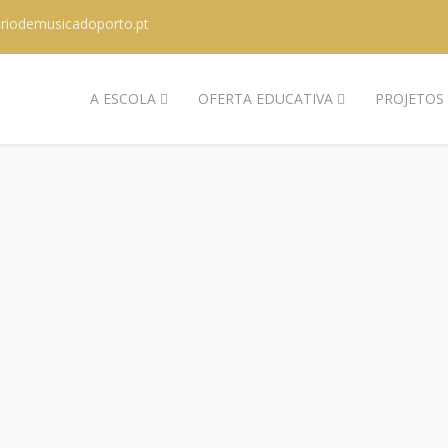
riodemusicadoporto.pt
A ESCOLA
OFERTA EDUCATIVA
PROJETOS