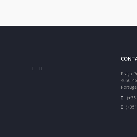
CONTA
Praça P
4050-46
Portuga
(+351
(+351