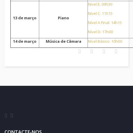
Nível E: 09h30
Nível C: 11h15
13 de março
Piano
Nível A Final: 14h15
Nível D: 17h00
14 de março
Música de Câmara
Nível Básico: 10h00
CONTACTE-NOS