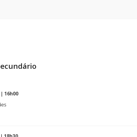
Secundário
 | 16h00
ães
 | 18h30