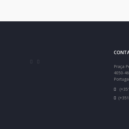
CONTA
Praça P
4050-46
Portuga
(+351
(+351