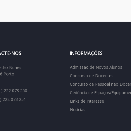
CTE-NOS
INFORMAÇÕES
Admissão de Novos Alunos
edro Nunes
6 Porto
Concurso de Docentes
l
Concurso de Pessoal não Doce
) 222 073 250
Cedência de Espaços/Equipame
) 222 073 251
Links de Interesse
Notícias