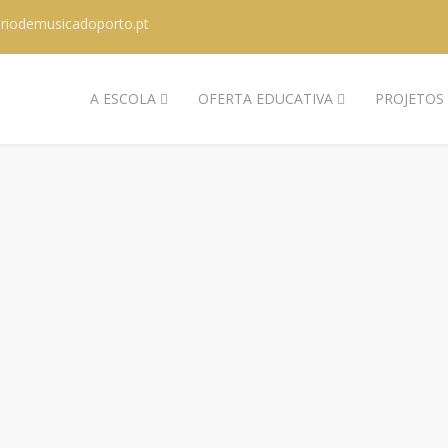
riodemusicadoporto.pt
A ESCOLA
OFERTA EDUCATIVA
PROJETOS