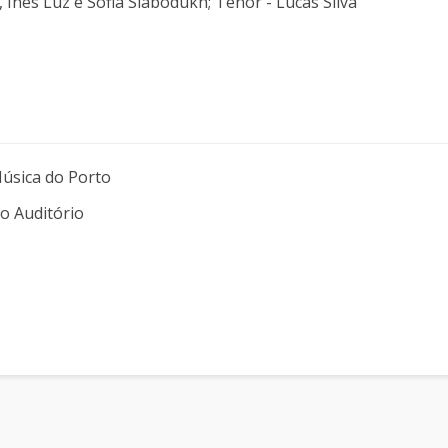
, Inês Luz e Sofia Slabodukh; Tenor - Lucas Silva
Música do Porto
do Auditório