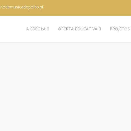
riodemusicadoporto.pt
A ESCOLA
OFERTA EDUCATIVA
PROJETOS