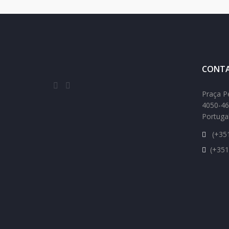
CONTA
Praça P
4050-46
Portuga
(+351
(+351