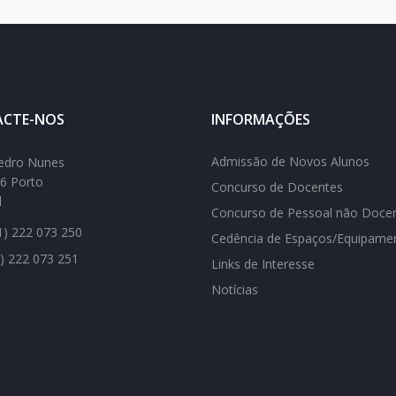
CTE-NOS
INFORMAÇÕES
Admissão de Novos Alunos
edro Nunes
6 Porto
Concurso de Docentes
l
Concurso de Pessoal não Doce
) 222 073 250
Cedência de Espaços/Equipame
) 222 073 251
Links de Interesse
Notícias