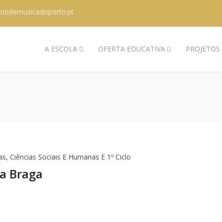
riodemusicadoporto.pt
A ESCOLA
OFERTA EDUCATIVA
PROJETOS
s, Ciências Sociais E Humanas E 1º Ciclo
ha Braga