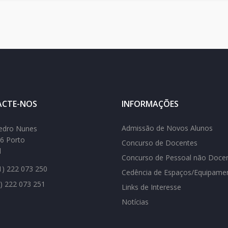
CTE-NOS
INFORMAÇÕES
Admissão de Novos Alunos
edro Nunes
6 Porto
Concurso de Docentes
l
Concurso de Pessoal não Doce
) 222 073 250
Cedência de Espaços/Equipame
) 222 073 251
Links de Interesse
Notícias