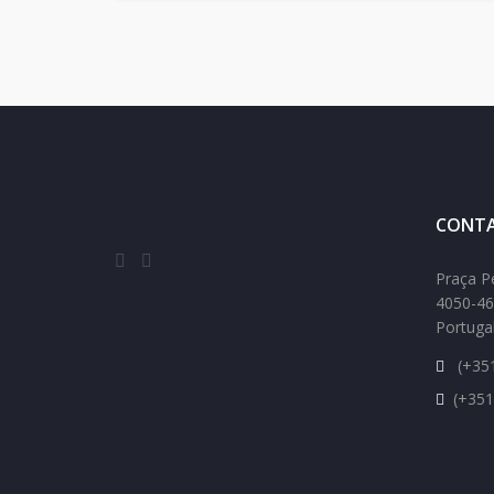
CONTA
Praça P
4050-46
Portuga
(+351
(+351