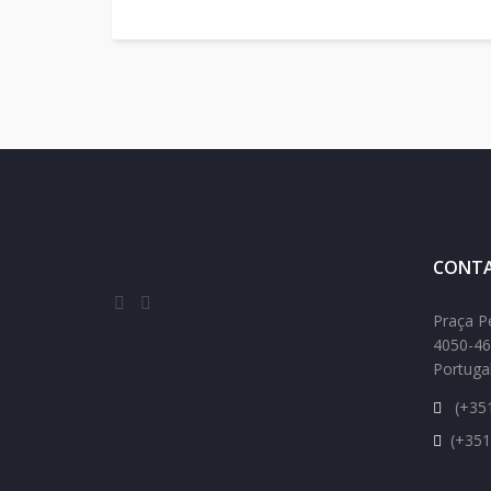
CONTA
Praça P
4050-46
Portuga
(+351
(+351