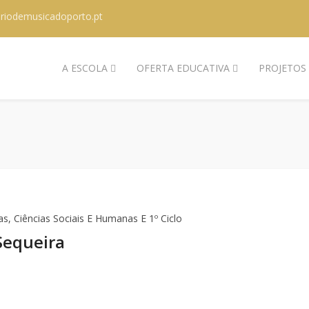
riodemusicadoporto.pt
A ESCOLA
OFERTA EDUCATIVA
PROJETOS
s, Ciências Sociais E Humanas E 1º Ciclo
Sequeira