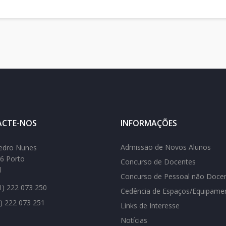
CTE-NOS
INFORMAÇÕES
Admissão de Novos Alunos
edro Nunes
6 Porto
Concurso de Docentes
l
Concurso de Pessoal não Doce
) 222 073 250
Cedência de Espaços/Equipame
) 222 073 251
Links de Interesse
Notícias