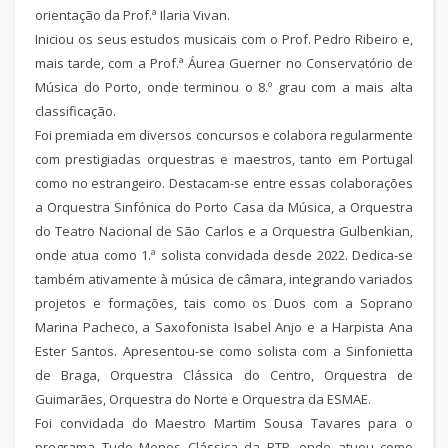
orientação da Prof.ª Ilaria Vivan.
Iniciou os seus estudos musicais com o Prof. Pedro Ribeiro e,
mais tarde, com a Prof.ª Áurea Guerner no Conservatório de
Música do Porto, onde terminou o 8.º grau com a mais alta
classificação.
Foi premiada em diversos concursos e colabora regularmente
com prestigiadas orquestras e maestros, tanto em Portugal
como no estrangeiro. Destacam-se entre essas colaborações
a Orquestra Sinfónica do Porto Casa da Música, a Orquestra
do Teatro Nacional de São Carlos e a Orquestra Gulbenkian,
onde atua como 1.ª solista convidada desde 2022. Dedica-se
também ativamente à música de câmara, integrando variados
projetos e formações, tais como os Duos com a Soprano
Marina Pacheco, a Saxofonista Isabel Anjo e a Harpista Ana
Ester Santos. Apresentou-se como solista com a Sinfonietta
de Braga, Orquestra Clássica do Centro, Orquestra de
Guimarães, Orquestra do Norte e Orquestra da ESMAE.
Foi convidada do Maestro Martim Sousa Tavares para o
programa Tudo Menos Clássica da RTP, onde atuou como