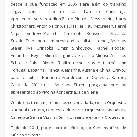
desde a sua fundação em 2006. Para além do trabalho
regular com o maestro titular Laurence Cummings,
apresentou-se sob a direção de Rinaldo Alessandrini, Harry
Christophers, Antonio Florio, Paul Hillier, Paul McCreesh, Hervé
Niquet, Andrew Parrott, , Christophe Rousset, e Masaaki
Suzuki. Trabalhou com prestigiados solistas como , Andreas
Staier, Ilya Gringolts, Dmitri Sinkovsky, Rachel Podger,
Amandine Beyer, Alina Ibragimova, Riccardo Minasi, Andreas
Scholl e Fabio Biondi. Realizou concertos e tournés em
Portugal, Espanha, França, Alemanha, Áustria e China. Gravou
para a editora Harmonia Mundi com a Orquestra Barroca
Casa da Música e Andreas Staier, programa que foi
apresentado ao vivo na Konzerthaus de Viena.
Colaborou também, como músico convidado, com a Orquestra
Nacional do Porto, Orquestra do Norte, Orquestra das Beiras,
Camerata Senza Misura, Remix Ensemble e Remix Orquestra.
É, desde 2011, professora de Violino, no Conservatório de
Música do Porto.