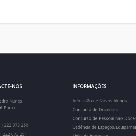
CTE-NOS
INFORMAÇÕES
Admissão de Novos Alunos
edro Nunes
6 Porto
Concurso de Docentes
l
Concurso de Pessoal não Doce
) 222 073 250
Cedência de Espaços/Equipame
) 222 073 251
Links de Interesse