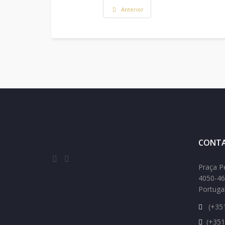
Anterior
CONTA
Praça P
4050-46
Portuga
(+351
(+351