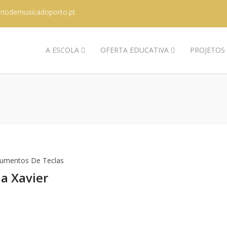
riodemusicadoporto.pt
A ESCOLA
OFERTA EDUCATIVA
PROJETOS
rumentos De Teclas
a Xavier