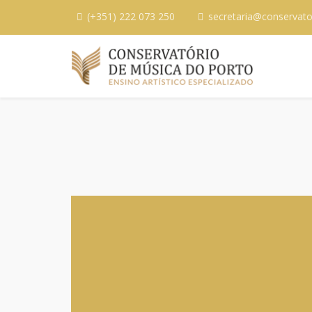
(+351) 222 073 250
secretaria@conservato