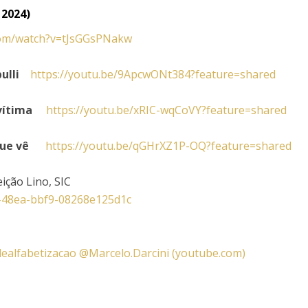
 2024)
com/watch?v=tJsGGsPNakw
ulli
https://youtu.be/9ApcwONt384?feature=shared
 vítima
https://youtu.be/xRIC-wqCoVY?feature=shared
que vê
https://youtu.be/qGHrXZ1P-OQ?feature=shared
ceição Lino, SIC
5-48ea-bbf9-08268e125d1c
dealfabetizacao @Marcelo.Darcini (youtube.com)