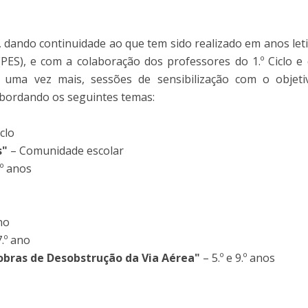
 dando continuidade ao que tem sido realizado em anos let
ES), e com a colaboração dos professores do 1.º Ciclo e
 uma vez mais, sessões de sensibilização com o objeti
 abordando os seguintes temas:
iclo
s"
– Comunidade escolar
.º anos
no
.º ano
obras de Desobstrução da Via Aérea"
– 5.º e 9.º anos