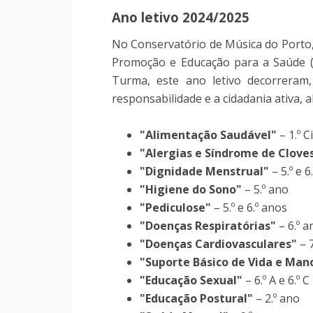
Ano letivo 2024/2025
No Conservatório de Música do Porto,
Promoção e Educação para a Saúde (P
Turma, este ano letivo decorreram,
responsabilidade e a cidadania ativa,
"Alimentação Saudável"
– 1.º C
"Alergias e Síndrome de Clove
"Dignidade Menstrual"
– 5.º e 6
"Higiene do Sono"
– 5.º ano
"Pediculose"
– 5.º e 6.º anos
"Doenças Respiratórias"
– 6.º a
"Doenças Cardiovasculares"
– 7
"Suporte Básico de Vida e Man
"Educação Sexual"
– 6.º A e 6.º C
"Educação Postural"
– 2.º ano